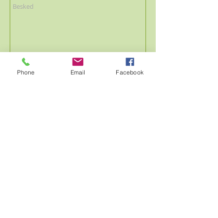
Phone
Email
Facebook
Send
Skriv for at booke 🐸
Solo & Private kambo
foredrag 👍🏻
© 2018 KambôDK