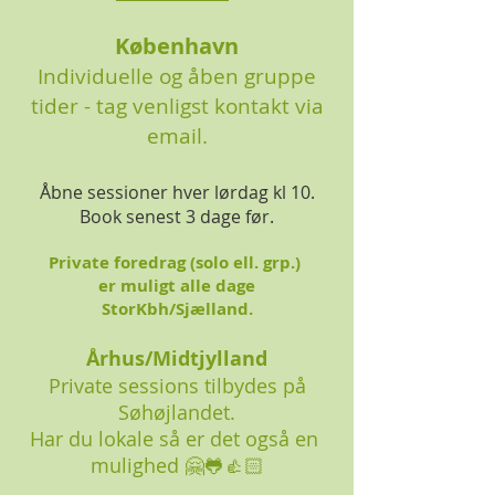
København
Individuelle og åben gruppe
ti
der - tag venligst kontakt via
email.
Åbne sessioner hver lørdag kl 10.
Book senest 3 dage før.
Private foredrag (solo ell. grp.)
er muligt alle dage
StorKbh/Sjælland.
År
hus/Midtjylland
Private sessions tilbydes på
Søhøjlandet.
Har du lokale så er det også en
mulighed 🤗🐸👍🏻