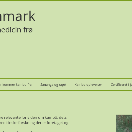
nmark
edicin frø
r kommer kambo fra
Sananga og rapé
Kambo oplevelser
Certificeret i 
re relevante for viden om kambô, dets
edicinske forskning der er foretaget og