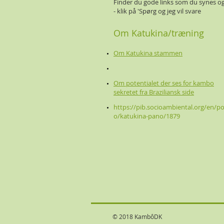
Finder du gode
links som du synes og
- klik på 'Spørg og jeg vil svare
Om Katukina/træning
Om Katukina stammen
Om potentialet der ses for kambo
sekretet fra Braziliansk side
https://pib.socioambiental.org/en/p
o/katukina-pano/1879
© 2018 KambôDK