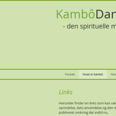
Kambô
Da
- den spirituelle m
Forside
Hvad er kambô
Hvo
Links
Herunder finder en links som kan væ
oprindelse, dets anvendelse og den m
publiceret omkring det indtil nu.