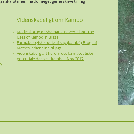
så skal stå her, må du meget gerne skrive til mig
Videnskabeligt om Kambo
Medical Drug or Shamanic Power Plant: The
Uses of Kambô in Brazil
Farmakologisk studie af
sap (kambô) Brugt af
Matses indianerne til jagt.
Videnskabelig artikel om det farmaceutiske
potentiale der ses i kambo - Nov 2017
ov