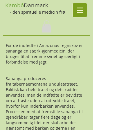
Kambô
Danmark
- den spirituelle medicin frø
For de indfødte i Amazonas regnskov er
sananga en stærk øjenmedicin, der
bruges til at fremme synet og særligt i
forbindelse med jagt.
Sananga produceres
fra tabernaemontana undulatatræet.
Faktisk kan hele træet og dets rødder
anvendes, men de indfødte er bevidste
om at høste uden at udrydde træet,
hvorfor kun inderbarken anvendes.
Processen med at fremstille sananga til
øjendråber, tager flere dage og er
langsommelig idet der skal arbejdes
nænsomt med barken og gerne i en