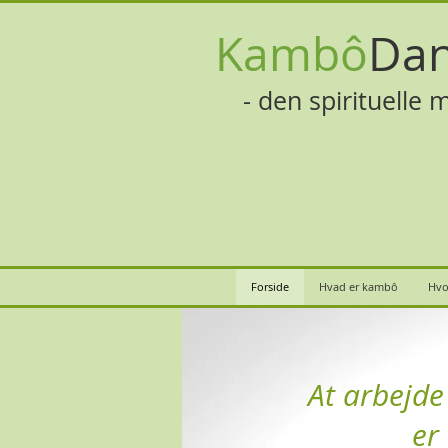
Kambô
Da
- den spirituelle m
Forside
Hvad er kambô
Hvo
At arbejd
er