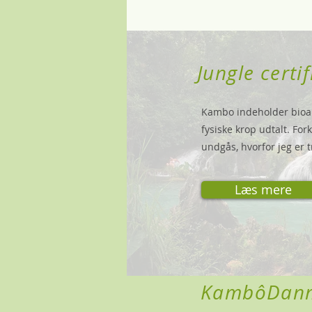
Jungle certif
Kambo indeholder bioak
fysiske krop udtalt. Fo
undgås,
hvorfor jeg er 
Læs mere
KambôDanm