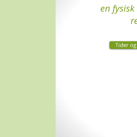
en fysisk
r
Tider o