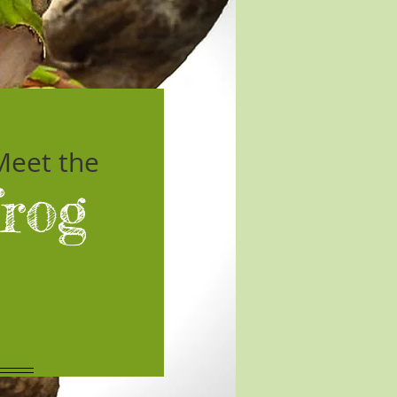
Meet the
frog