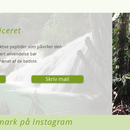
iceret
tive peptider som påvirker den
rkert anvendelse bør
trænet af de bedste.
Skriv mail
ark på Instagram