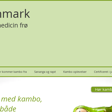
nmark
edicin frø
r kommer kambo fra
Sananga og rapé
Kambo oplevelser
Certificeret i 
Hør kamb
e med kambo,
 både