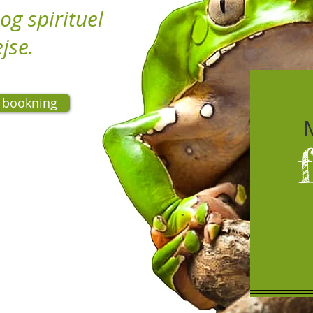
 og spirituel
ejse.
g bookning