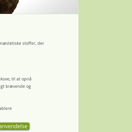
næstetiske stoffer, der
ove, til at opnå
ligt krævende og
ablere
 anvendelse