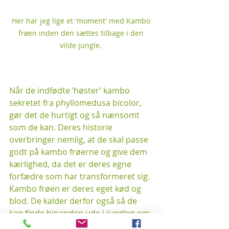
Her har jeg lige et 'moment' med Kambo 
frøen inden den sættes tilbage i den 
vilde jungle. 
Når de indfødte ’høster’ kambo 
sekretet fra phyllomedusa bicolor, 
gør det de hurtigt og så nænsomt 
som de kan. Deres historie 
overbringer nemlig, at de skal passe 
godt på kambo frøerne og give dem 
kærlighed, da det er deres egne 
forfædre som har transformeret sig. 
Kambo frøen er deres eget kød og 
blod. De kalder derfor også så de 
kan finde hinanden ude i junglen om 
natten – lyt til Kambo frøens kalden, 