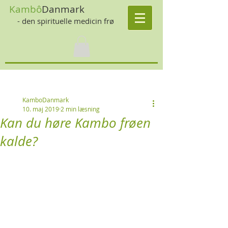
Kambô
Danmark
- den spirituelle medicin frø
Indlæg
Tilmeld dig
KamboDanmark
10. maj 2019
2 min læsning
Kan du høre Kambo frøen
kalde?